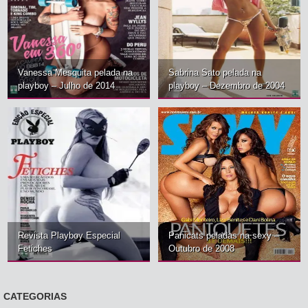
Vanessa Mesquita pelada na
Sabrina Sato pelada na
playboy – Julho de 2014
playboy – Dezembro de 2004
Revista Playboy Especial
Panicats peladas na sexy –
Fetiches
Outubro de 2008
CATEGORIAS