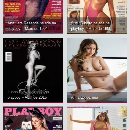
A gatinha Cibele Dorsa pelada na edição de abril de 2008, confiram
Ana Lara Resende pelada na
Sueli Ribeiro pelada na
essa loiraça peladinha
playboy – Maio de 1994
playboy – Maio de 1988
Luana Piovani pelada na
playboy – Abril de 2016
Alina Lopez nua