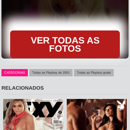
VER TODAS AS
FOTOS
CATEGORIAS
Todas as Playboy de 2001
Todas as Playboy gratis
A loira deliciosa da Ellen Rocche pelada na edição de novembro de
2001, peitos grandes, bunda enorme e buceta deliciosa fazem
RELACIONADOS
qualquer homem babar por essa gata