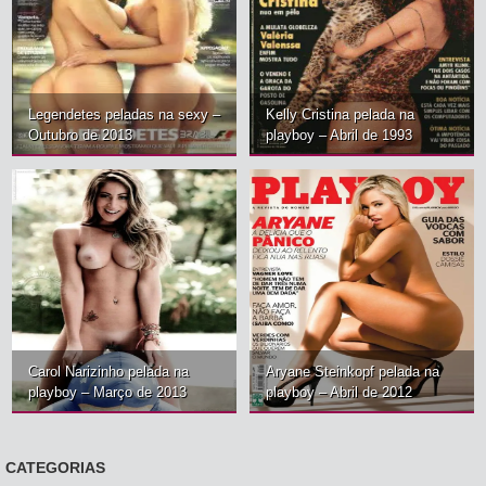
Legendetes peladas na sexy –
Kelly Cristina pelada na
Outubro de 2013
playboy – Abril de 1993
Carol Narizinho pelada na
Aryane Steinkopf pelada na
playboy – Março de 2013
playboy – Abril de 2012
CATEGORIAS