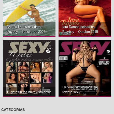
Andréa Lopes pelada na
Iara Ramos pelada na
playboy – Janeiro de 2007
Playboy – Outubro 2015
Débora Porto pelada na
11 gatas nuas na revista sexy
revista sexy
CATEGORIAS