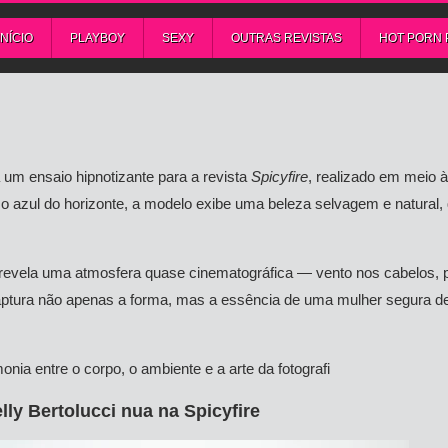
INÍCIO
PLAYBOY
SEXY
OUTRAS REVISTAS
HOT PORN 
za um ensaio hipnotizante para a revista
Spicyfire
, realizado em meio à
m o azul do horizonte, a modelo exibe uma beleza selvagem e natural,
 revela uma atmosfera quase cinematográfica — vento nos cabelos, 
 captura não apenas a forma, mas a essência de uma mulher segura de
ia entre o corpo, o ambiente e a arte da fotografi
lly Bertolucci nua na Spicyfire