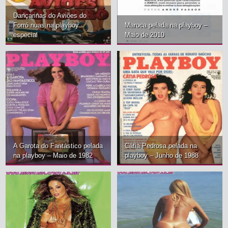
Dançarinas do Aviões do
A deliciosa e sedutora Piera peladinha mostrando seus lindo peitos
Forró nuas na playboy
Maroca pelada na playboy –
especial
Maio de 2010
e sua bela bunda nas páginas da playboy
A Garota do Fantástico pelada
Cátia Pedrosa pelada na
na playboy – Maio de 1982
playboy – Junho de 1988