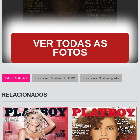
VER TODAS AS
FOTOS
CATEGORIAS
Todas as Playboy de 1982
Todas as Playboy gratis
RELACIONADOS
Edição tendoLuiza Brunet, Maria Cláudia, Sandra Brea, Nádia Lippi
e na capa Sydne Rome, todas gostosas e todas com uma coisa
em comum, Buceta cabeluda,kkkk