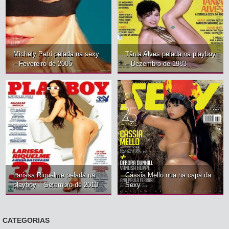
Michely Petri pelada na sexy
Tânia Alves pelada na playboy
– Fevereiro de 2005
– Dezembro de 1983
Larissa Riquelme pelada na
Cássia Mello nua na capa da
playboy – Setembro de 2010
Sexy
CATEGORIAS